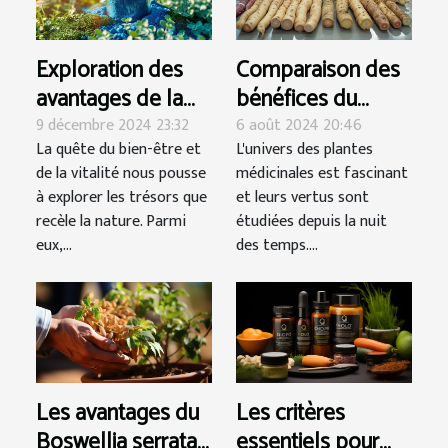
Exploration des
Comparaison des
avantages de la
bénéfices du
phycocyanine
khamaré avec
9 décembre 2024 23:32
6 août 2024 20:46
La quête du bien-être et
L'univers des plantes
pour le système
d'autres racines
de la vitalité nous pousse
médicinales est fascinant
immunitaire et
médicinales
à explorer les trésors que
et leurs vertus sont
l'anti-inflammation
populaires
recèle la nature. Parmi
étudiées depuis la nuit
eux,...
des temps....
Les avantages du
Les critères
Boswellia serrata
essentiels pour