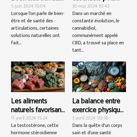
pour la flexibilité
évaluer la qualité
5 juin 2024 15:04
30 mai 2024 10:42
Lorsque l'on parle de bien-
Dans un marché en
articulaire
et la fiabilité des
être et de santé des
constante évolution, le
fournisseurs de
articulations, certaines
cannabidiol,
CBD en ligne
solutions naturelles ont
communément appelé
fait...
CBD, a trouvé sa place en
tant...
Les aliments
La balance entre
naturels favorisant
exercice physique
la production de
et nutrition : clés
11 avril 2024 15:24
3 avril 2024 00:56
La testostérone, cette
Dans la quête d'un corps
testostérone chez
pour optimiser la
hormone stéroïdienne
sain et d'une santé
les hommes
perte de poids