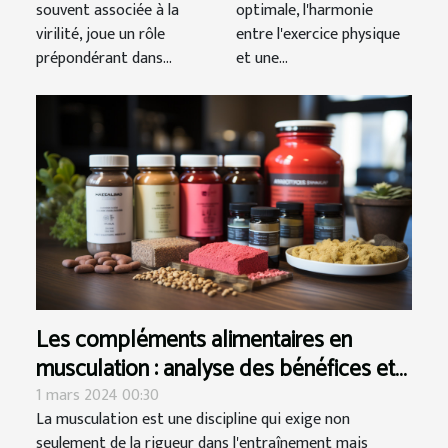
souvent associée à la
optimale, l'harmonie
virilité, joue un rôle
entre l'exercice physique
prépondérant dans...
et une...
Les compléments alimentaires en
musculation : analyse des bénéfices et
risques potentiels
1 mars 2024 00:30
La musculation est une discipline qui exige non
seulement de la rigueur dans l'entraînement mais