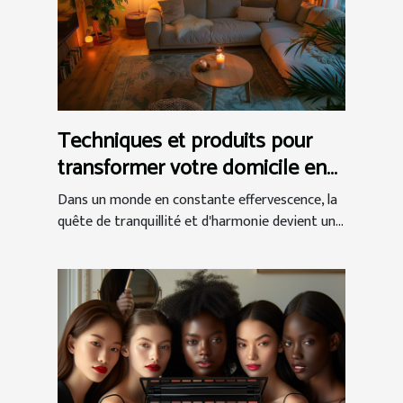
Techniques et produits pour
transformer votre domicile en
un sanctuaire de détente et de
Dans un monde en constante effervescence, la
relaxation
quête de tranquillité et d'harmonie devient un...