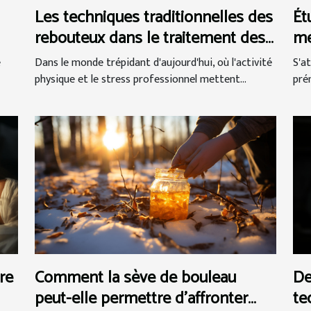
Les techniques traditionnelles des
Ét
rebouteux dans le traitement des
me
douleurs musculaires et
ge
Dans le monde trépidant d'aujourd'hui, où l'activité
S'a
e
articulaires
pr
physique et le stress professionnel mettent...
pré
re
Comment la sève de bouleau
De
peut-elle permettre d'affronter
te