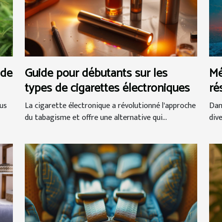
 de
Guide pour débutants sur les
Mé
types de cigarettes électroniques
ré
na
us
La cigarette électronique a révolutionné l'approche
Dan
du tabagisme et offre une alternative qui...
div