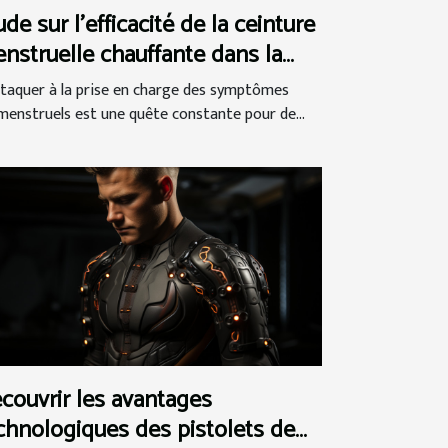
ude sur l'efficacité de la ceinture
nstruelle chauffante dans la
stion du syndrome
ttaquer à la prise en charge des symptômes
émenstruel
menstruels est une quête constante pour de...
couvrir les avantages
chnologiques des pistolets de