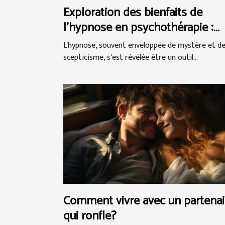
Exploration des bienfaits de
l'hypnose en psychothérapie :
Techniques et témoignages de
L'hypnose, souvent enveloppée de mystère et d
réussite
scepticisme, s'est révélée être un outil...
Comment vivre avec un partenai
qui ronfle?