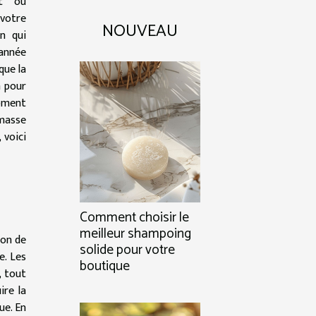
nt ou
votre
NOUVEAU
on qui
 année
que la
n pour
moment
masse
 voici
Comment choisir le
meilleur shampoing
ion de
solide pour votre
e. Les
boutique
, tout
ire la
ue. En