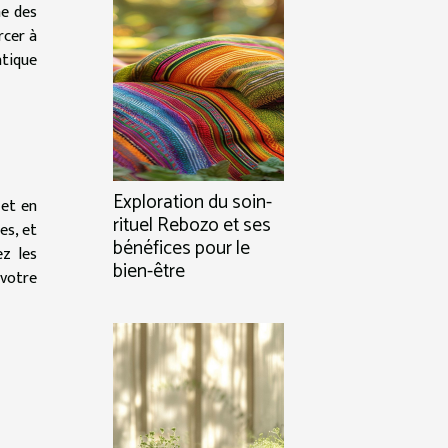
ne des
rcer à
atique
Exploration du soin-
 et en
rituel Rebozo et ses
es, et
bénéfices pour le
ez les
bien-être
votre