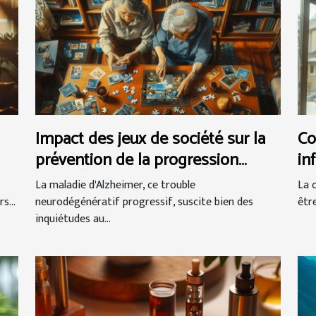
Impact des jeux de société sur la
Co
prévention de la progression
in
d'Alzheimer
La maladie d'Alzheimer, ce trouble
La 
s...
neurodégénératif progressif, suscite bien des
êtr
inquiétudes au...