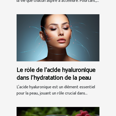
être général
la vie que chacun aspire à atteindre. Pourtant,...
Le rôle de l'acide hyaluronique
dans l'hydratation de la peau
L’acide hyaluronique est un élément essentiel
pour la peau, jouant un rôle crucial dans...