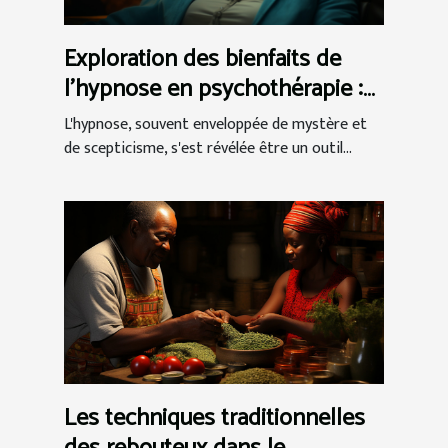
Exploration des bienfaits de
l'hypnose en psychothérapie :
Techniques et témoignages de
L'hypnose, souvent enveloppée de mystère et
réussite
de scepticisme, s'est révélée être un outil...
Les techniques traditionnelles