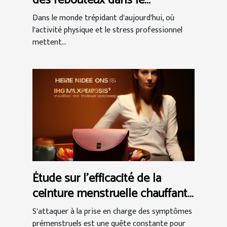
des rebouteux dans le
traitement des douleurs
Dans le monde trépidant d'aujourd'hui, où
musculaires et articulaires
l'activité physique et le stress professionnel
mettent...
Étude sur l'efficacité de la
ceinture menstruelle chauffante
dans la gestion du syndrome
S'attaquer à la prise en charge des symptômes
prémenstruel
prémenstruels est une quête constante pour