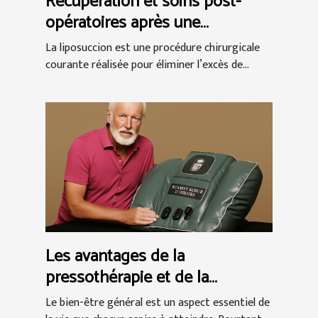
Récupération et soins post-
opératoires après une
liposuccion en Tunisie
La liposuccion est une procédure chirurgicale
courante réalisée pour éliminer l’excès de...
Les avantages de la
pressothérapie et de la
massothérapie pour le bien-
Le bien-être général est un aspect essentiel de