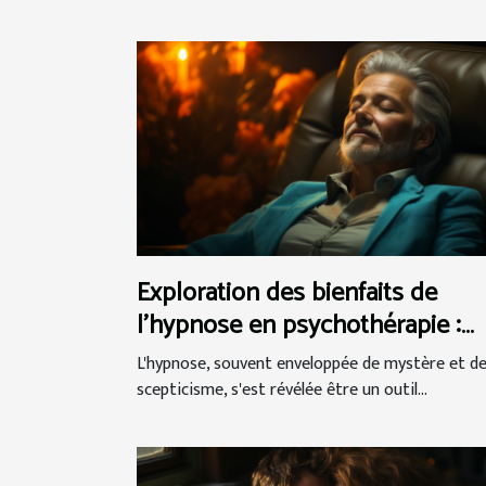
Exploration des bienfaits de
l'hypnose en psychothérapie :
Techniques et témoignages de
L'hypnose, souvent enveloppée de mystère et d
réussite
scepticisme, s'est révélée être un outil...