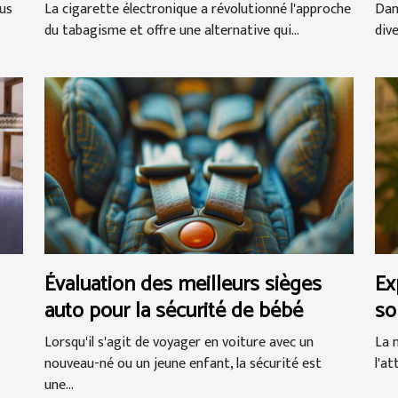
na
us
La cigarette électronique a révolutionné l'approche
Dan
du tabagisme et offre une alternative qui...
div
Évaluation des meilleurs sièges
Ex
auto pour la sécurité de bébé
so
à 
Lorsqu'il s'agit de voyager en voiture avec un
La 
nouveau-né ou un jeune enfant, la sécurité est
l'a
une...