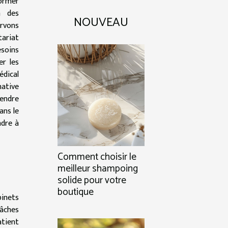
ormer
n des
NOUVEAU
rvons
ariat
esoins
er les
édical
native
rendre
ans le
ndre à
Comment choisir le
meilleur shampoing
solide pour votre
boutique
binets
tâches
tient