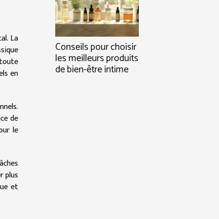
al. La
Conseils pour choisir
ssique
les meilleurs produits
 toute
de bien-être intime
els en
nnels.
ace de
our le
tâches
r plus
que et