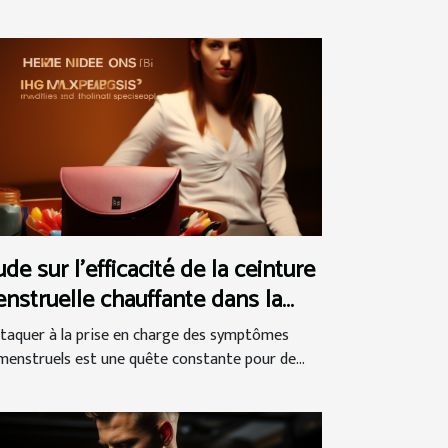
ude sur l'efficacité de la ceinture
nstruelle chauffante dans la
stion du syndrome
ttaquer à la prise en charge des symptômes
émenstruel
menstruels est une quête constante pour de...