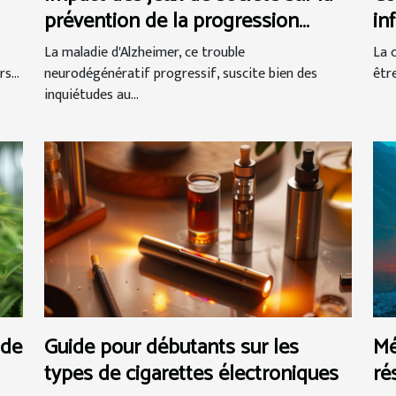
prévention de la progression
in
d'Alzheimer
La maladie d'Alzheimer, ce trouble
La 
s...
neurodégénératif progressif, suscite bien des
êtr
inquiétudes au...
 de
Guide pour débutants sur les
Mé
types de cigarettes électroniques
ré