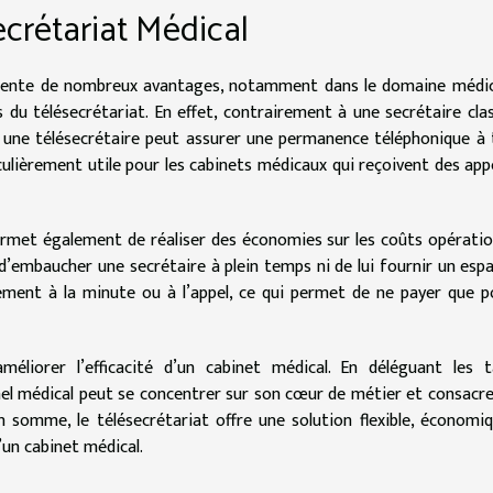
crétariat Médical
résente de nombreux avantages, notamment dans le domaine médic
ts du télésecrétariat. En effet, contrairement à une secrétaire cla
s, une télésecrétaire peut assurer une permanence téléphonique à
iculièrement utile pour les cabinets médicaux qui reçoivent des app
t permet également de réaliser des économies sur les coûts opératio
e d’embaucher une secrétaire à plein temps ni de lui fournir un esp
alement à la minute ou à l’appel, ce qui permet de ne payer que p
améliorer l’efficacité d’un cabinet médical. En déléguant les 
nel médical peut se concentrer sur son cœur de métier et consacre
n somme, le télésecrétariat offre une solution flexible, économi
’un cabinet médical.