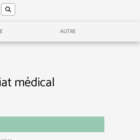
UE
AUTRE
iat médical