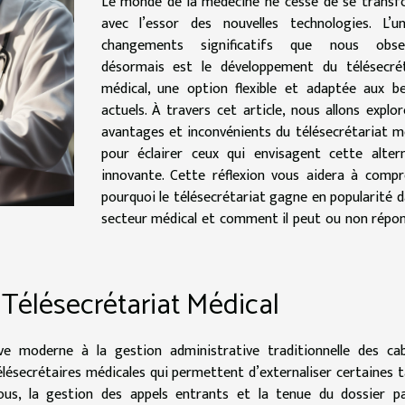
Le monde de la médecine ne cesse de se transf
avec l’essor des nouvelles technologies. L’u
changements significatifs que nous obse
désormais est le développement du télésecrét
médical, une option flexible et adaptée aux b
actuels. À travers cet article, nous allons explor
avantages et inconvénients du télésecrétariat m
pour éclairer ceux qui envisagent cette alter
innovante. Cette réflexion vous aidera à comp
pourquoi le télésecrétariat gagne en popularité d
secteur médical et comment il peut ou non répo
 Télésecrétariat Médical
ive moderne à la gestion administrative traditionnelle des ca
 télésecrétaires médicales qui permettent d’externaliser certaines 
us, la gestion des appels entrants et la tenue du dossier pa