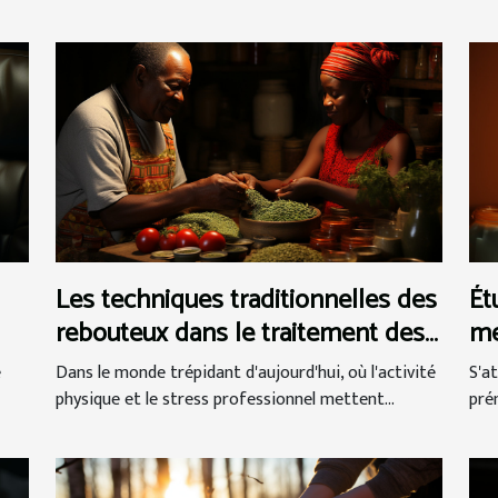
Les techniques traditionnelles des
Ét
rebouteux dans le traitement des
me
douleurs musculaires et
ge
Dans le monde trépidant d'aujourd'hui, où l'activité
S'a
e
articulaires
pr
physique et le stress professionnel mettent...
pré