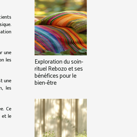
tients
sique.
sation
ar une
on les
Exploration du soin-
rituel Rebozo et ses
bénéfices pour le
st une
bien-être
n, les
e. Ce
 et le