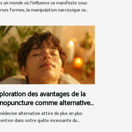
rcissique
s un monde où l'influence se manifeste sous
erses formes, la manipulation narcissique se...
ploration des avantages de la
nopuncture comme alternative
l'acupuncture
médecine alternative attire de plus en plus
ttention dans notre quête incessante du...