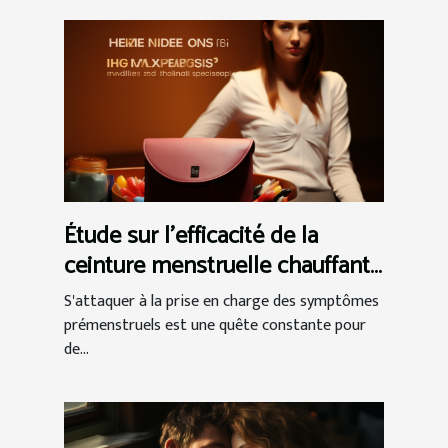
Étude sur l'efficacité de la
ceinture menstruelle chauffante
dans la gestion du syndrome
S'attaquer à la prise en charge des symptômes
prémenstruel
prémenstruels est une quête constante pour
de...