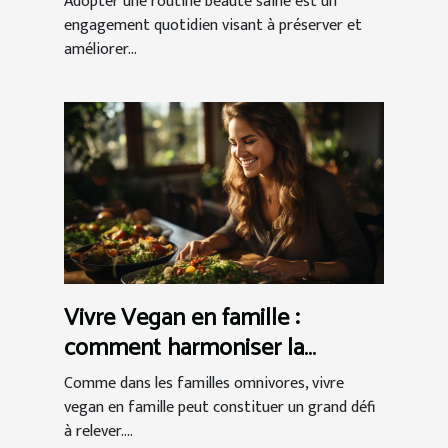
Adopter une routine beauté saine est un
engagement quotidien visant à préserver et
améliorer...
Vivre Vegan en famille :
comment harmoniser la
relation végétalienne réussie ?
Comme dans les familles omnivores, vivre
vegan en famille peut constituer un grand défi
à relever....