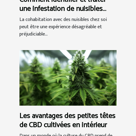
une infestation de nuisibles
chez vous
La cohabitation avec des nuisibles chez soi
peut être une expérience désagréable et
préjudiciable...
Les avantages des petites têtes
de CBD cultivées en intérieur
Dans un monde où la culture du CBD prend de