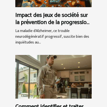
Impact des jeux de société sur
la prévention de la progression
d'Alzheimer
La maladie d'Alzheimer, ce trouble
neurodégénératif progressif, suscite bien des
inquiétudes au...
Comment identifier et traiter