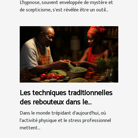
Techniques et témoignages de
L'hypnose, souvent enveloppée de mystère et
réussite
de scepticisme, s'est révélée être un outil...
Les techniques traditionnelles
des rebouteux dans le
traitement des douleurs
Dans le monde trépidant d'aujourd'hui, où
musculaires et articulaires
l'activité physique et le stress professionnel
mettent...