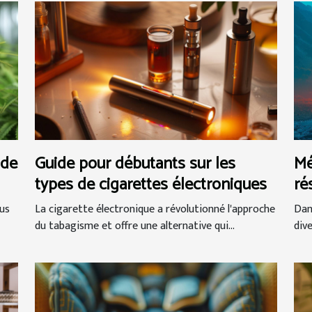
 de
Guide pour débutants sur les
Mé
types de cigarettes électroniques
ré
na
us
La cigarette électronique a révolutionné l'approche
Dan
du tabagisme et offre une alternative qui...
div