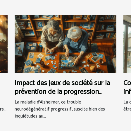
Impact des jeux de société sur la
Co
prévention de la progression
in
d'Alzheimer
La maladie d'Alzheimer, ce trouble
La 
s...
neurodégénératif progressif, suscite bien des
êtr
inquiétudes au...