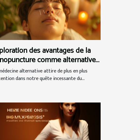
ploration des avantages de la
nopuncture comme alternative
l'acupuncture
médecine alternative attire de plus en plus
ttention dans notre quête incessante du...