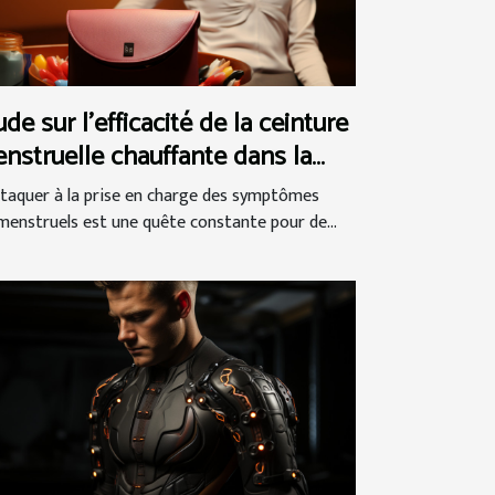
ude sur l'efficacité de la ceinture
nstruelle chauffante dans la
stion du syndrome
ttaquer à la prise en charge des symptômes
émenstruel
menstruels est une quête constante pour de...