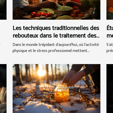
Les techniques traditionnelles des
Ét
rebouteux dans le traitement des
me
douleurs musculaires et
ge
Dans le monde trépidant d'aujourd'hui, où l'activité
S'a
e
articulaires
pr
physique et le stress professionnel mettent...
pré