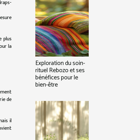
draps-
mesure
e plus
our la
Exploration du soin-
rituel Rebozo et ses
bénéfices pour le
bien-être
dement
rie de
ais il
nvient