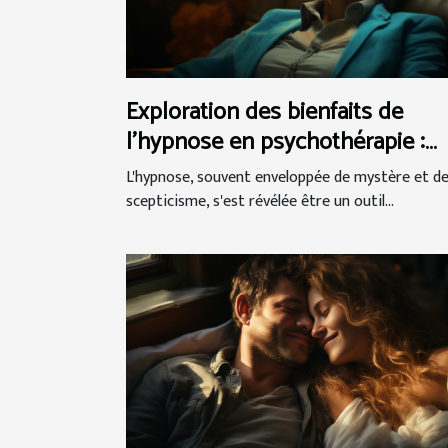
Exploration des bienfaits de
l'hypnose en psychothérapie :
Techniques et témoignages de
L'hypnose, souvent enveloppée de mystère et d
réussite
scepticisme, s'est révélée être un outil...