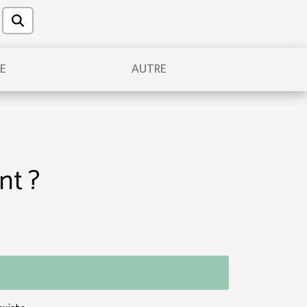
UE
AUTRE
nt ?