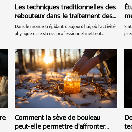
Les techniques traditionnelles des
Ét
rebouteux dans le traitement des
me
douleurs musculaires et
ge
Dans le monde trépidant d'aujourd'hui, où l'activité
S'a
e
articulaires
pr
physique et le stress professionnel mettent...
pré
re
Comment la sève de bouleau
De
peut-elle permettre d'affronter
te