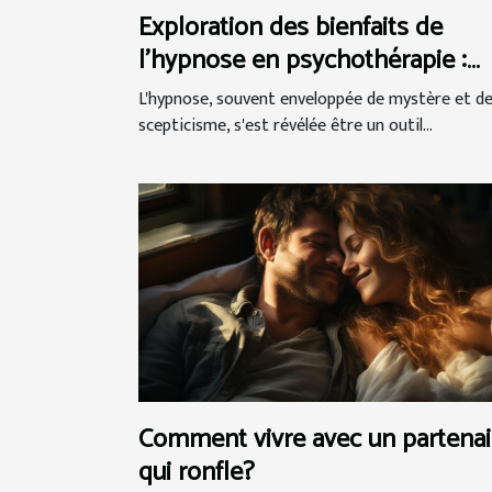
Exploration des bienfaits de
l'hypnose en psychothérapie :
Techniques et témoignages de
L'hypnose, souvent enveloppée de mystère et d
réussite
scepticisme, s'est révélée être un outil...
Comment vivre avec un partenai
qui ronfle?