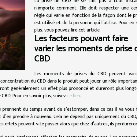
La prise de CBD ne se fait pas à tout insta
n’importe comment. Elle doit respecter une ce
règle qui varie en fonction de la façon dont le p
est utilisé et de la personne qui l’utilise. Pour en 
plus, vous pouvez lire cet article.
Les facteurs pouvant faire
varier les moments de prise 
CBD
Les moments de prises du CBD peuvent vari
a concentration du CBD dans le produit peut jouer un rôle importan
uront généralement un effet plus prononcé et dureront plus long
 CBD. Pour en savoir plus, suivez
ce lien
.
ts prennent du temps avant de s’estomper, dans ce cas il va vous f
ant d’en prendre à nouveau. Cela ne dépend pas uniquement du CBD
 les effets peuvent vite passer alors que chez d’autres, ils perdurero