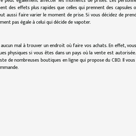
ré peut également affecter les moments de prises. Les personn
nt des effets plus rapides que celles qui prennent des capsules 
eut aussi faire varier le moment de prise. Si vous décidez de pren
ement pas égale à celui qui décide de vapoter.
 aucun mal à trouver un endroit où faire vos achats. En effet, vou
ues physiques si vous êtes dans un pays où la vente est autorisée. 
existe de nombreuses boutiques en ligne qui propose du CBD. Il vous 
commande.