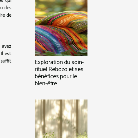
es qui
ou des
dre de
s avez
Il est
suffit
Exploration du soin-
rituel Rebozo et ses
bénéfices pour le
bien-être