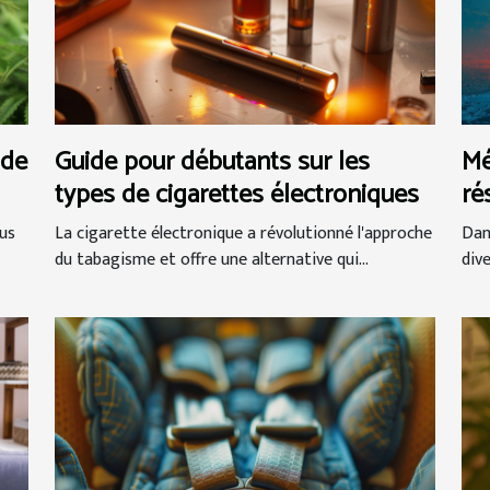
 de
Guide pour débutants sur les
Mé
types de cigarettes électroniques
ré
na
us
La cigarette électronique a révolutionné l'approche
Dan
du tabagisme et offre une alternative qui...
div