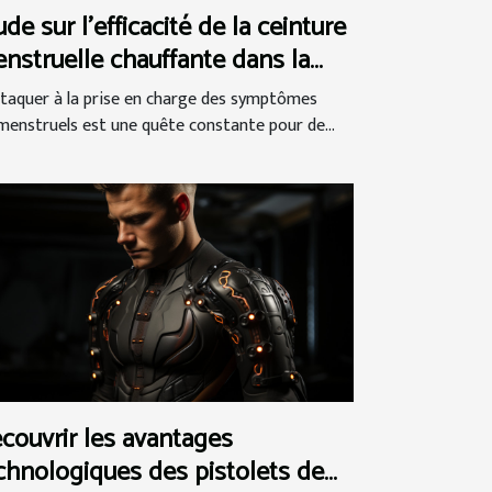
ude sur l'efficacité de la ceinture
nstruelle chauffante dans la
stion du syndrome
ttaquer à la prise en charge des symptômes
émenstruel
menstruels est une quête constante pour de...
couvrir les avantages
chnologiques des pistolets de