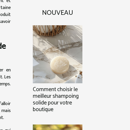
nt et
rtaine
NOUVEAU
roduit
savoir
de
er en
t. Les
temps.
Comment choisir le
meilleur shampoing
solide pour votre
alloir
boutique
, mais
nt.