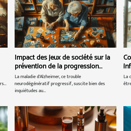
Impact des jeux de société sur la
Co
prévention de la progression
in
d'Alzheimer
La maladie d'Alzheimer, ce trouble
La 
s...
neurodégénératif progressif, suscite bien des
êtr
inquiétudes au...