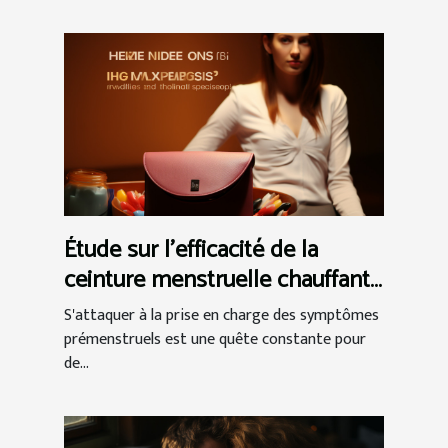
Étude sur l'efficacité de la
ceinture menstruelle chauffante
dans la gestion du syndrome
S'attaquer à la prise en charge des symptômes
prémenstruel
prémenstruels est une quête constante pour
de...