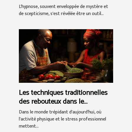
Techniques et témoignages de
L'hypnose, souvent enveloppée de mystère et
réussite
de scepticisme, s'est révélée être un outil...
Les techniques traditionnelles
des rebouteux dans le
traitement des douleurs
Dans le monde trépidant d'aujourd'hui, où
musculaires et articulaires
l'activité physique et le stress professionnel
mettent...