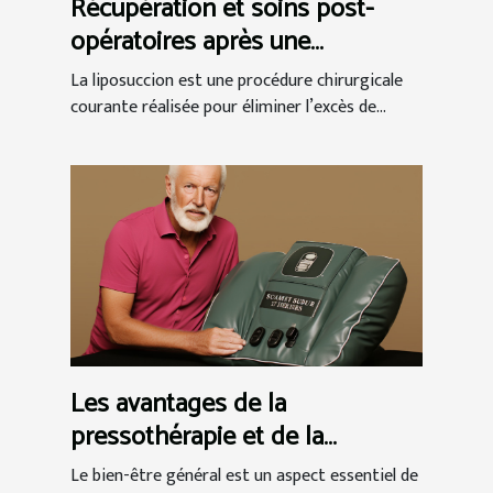
Récupération et soins post-
opératoires après une
liposuccion en Tunisie
La liposuccion est une procédure chirurgicale
courante réalisée pour éliminer l’excès de...
Les avantages de la
pressothérapie et de la
massothérapie pour le bien-
Le bien-être général est un aspect essentiel de