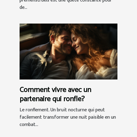
prémenstruel
prémenstruels est une quête constante pour
de...
Comment vivre avec un
partenaire qui ronfle?
Le ronflement. Un bruit nocturne qui peut
facilement transformer une nuit paisible en un
combat...