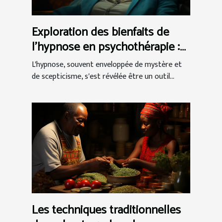
Exploration des bienfaits de
l'hypnose en psychothérapie :
Techniques et témoignages de
L'hypnose, souvent enveloppée de mystère et
réussite
de scepticisme, s'est révélée être un outil...
Les techniques traditionnelles