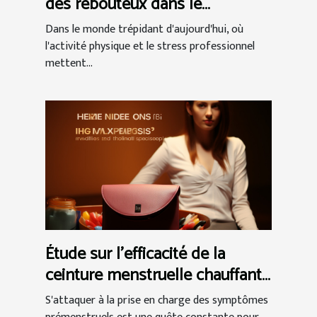
des rebouteux dans le
traitement des douleurs
Dans le monde trépidant d'aujourd'hui, où
musculaires et articulaires
l'activité physique et le stress professionnel
mettent...
Étude sur l'efficacité de la
ceinture menstruelle chauffante
dans la gestion du syndrome
S'attaquer à la prise en charge des symptômes