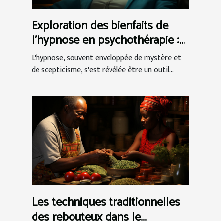
Exploration des bienfaits de
l'hypnose en psychothérapie :
Techniques et témoignages de
L'hypnose, souvent enveloppée de mystère et
réussite
de scepticisme, s'est révélée être un outil...
Les techniques traditionnelles
des rebouteux dans le