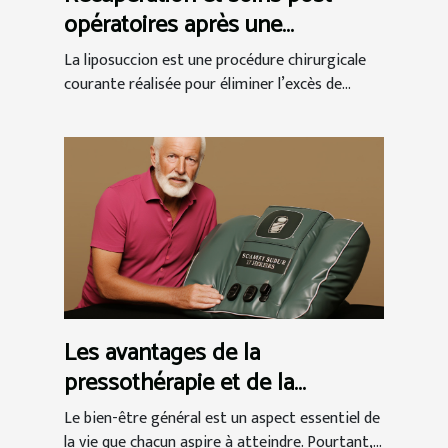
opératoires après une
liposuccion en Tunisie
La liposuccion est une procédure chirurgicale
courante réalisée pour éliminer l’excès de...
Les avantages de la
pressothérapie et de la
massothérapie pour le bien-
Le bien-être général est un aspect essentiel de
être général
la vie que chacun aspire à atteindre. Pourtant,...