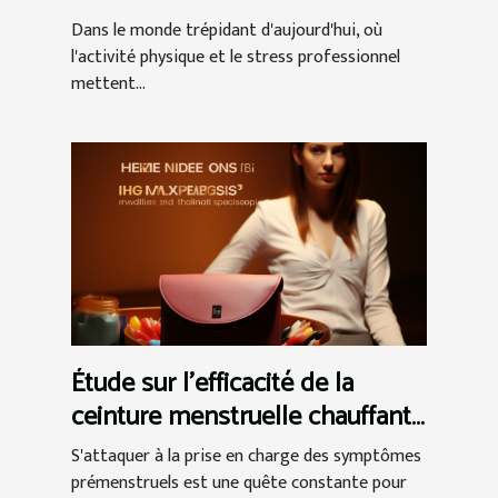
traitement des douleurs
Dans le monde trépidant d'aujourd'hui, où
musculaires et articulaires
l'activité physique et le stress professionnel
mettent...
Étude sur l'efficacité de la
ceinture menstruelle chauffante
dans la gestion du syndrome
S'attaquer à la prise en charge des symptômes
prémenstruel
prémenstruels est une quête constante pour